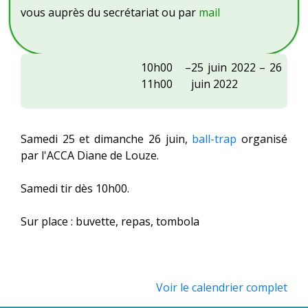
vous auprès du secrétariat ou par
mail
ACCA
10h00
–
25 juin 2022
–
26
Diane
11h00
juin 2022
de
Louze
:
Samedi 25 et dimanche 26 juin,
ball-trap
organisé
ball-
par l'ACCA Diane de Louze.
trap
Samedi tir dès 10h00.
Sur place : buvette, repas, tombola
Voir le calendrier complet