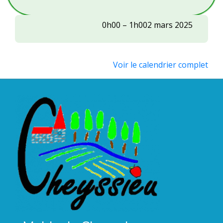
ASC
0h00
–
1h00
2 mars 2025
:
matinée
Voir le calendrier complet