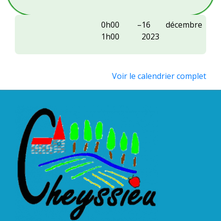
ASC
0h00
–
16 décembre
:
1h00
2023
soirée
Voir le calendrier complet