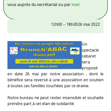
vous auprès du secrétariat ou par
mail
Brunch'ABAC
12h00
–
18h30
26 mai 2022
dansant
Un
spectacle
cabaret
sera
proposé
en date 26 mai par notre association , dont le
bénéfice sera reversé à une association en soutien
à toutes ces familles touchées par ce drame.
Notre bureau ne peut rester insensible et souhaite
prendre part à cet élan de solidarité.