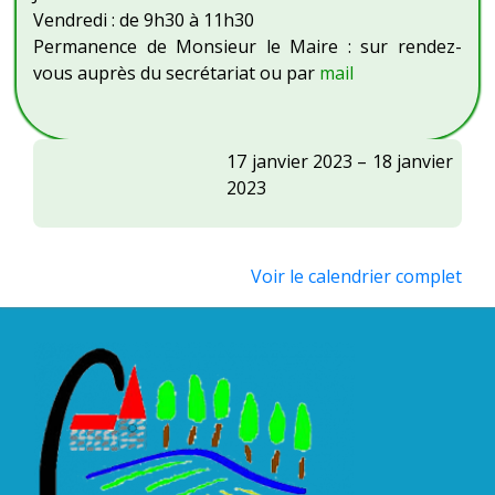
Vendredi : de 9h30 à 11h30
Permanence de Monsieur le Maire : sur rendez-
vous auprès du secrétariat ou par
mail
Centre
17 janvier 2023
–
18 janvier
Social
2023
OVIV
:
ludothèque
Voir le calendrier complet
à
la
salle
d'animation