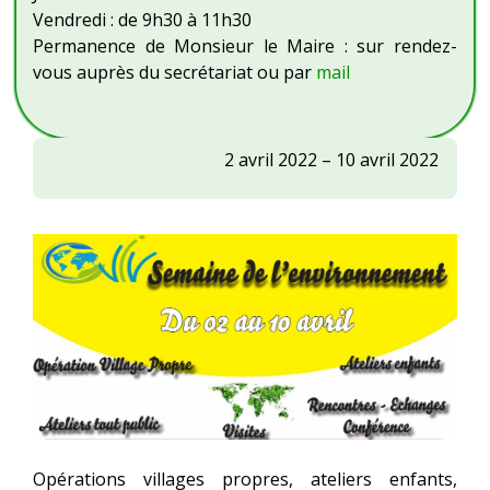
Vendredi : de 9h30 à 11h30
Permanence de Monsieur le Maire : sur rendez-
vous auprès du secrétariat ou par
mail
Centre
2 avril 2022
–
10 avril 2022
social
OVIV
:
semaine
de
l'environnement
Opérations villages propres, ateliers enfants,