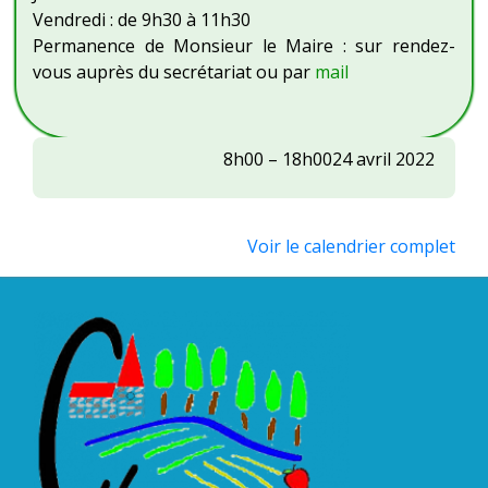
Vendredi : de 9h30 à 11h30
Permanence de Monsieur le Maire : sur rendez-
vous auprès du secrétariat ou par
mail
Elections
8h00
–
18h00
24 avril 2022
présidentielles
:
2ème
Voir le calendrier complet
tour