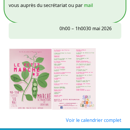
vous auprès du secrétariat ou par
mail
Petit
0h00
–
1h00
30 mai 2026
marché
du
sou
des
écoles
Voir le calendrier complet