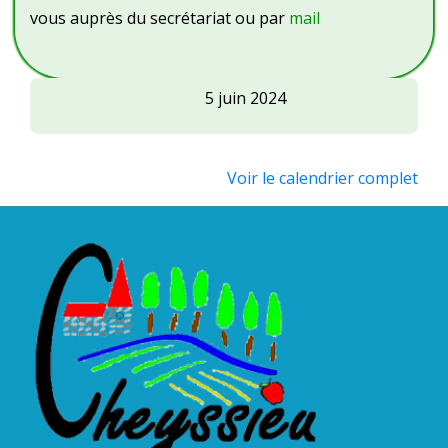
vous auprès du secrétariat ou par
mail
ABAC
5 juin 2024
Challenge
S
Martel
Voir le calendrier complet
à
Assieu