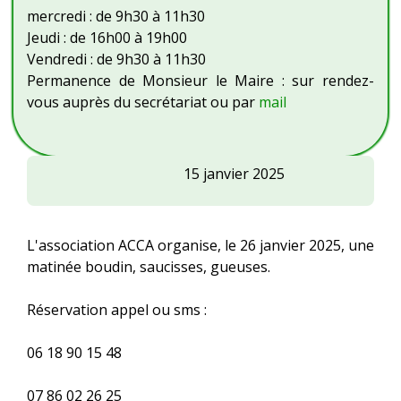
mercredi : de 9h30 à 11h30
Jeudi : de 16h00 à 19h00
Vendredi : de 9h30 à 11h30
Permanence de Monsieur le Maire : sur rendez-
vous auprès du secrétariat ou par
mail
ACCA
15 janvier 2025
Diane
de
Louze
L'association ACCA organise, le 26 janvier 2025, une
:
matinée boudin, saucisses, gueuses.
matinée
boudin
Réservation appel ou sms :
saucisses
gueuses
06 18 90 15 48
07 86 02 26 25