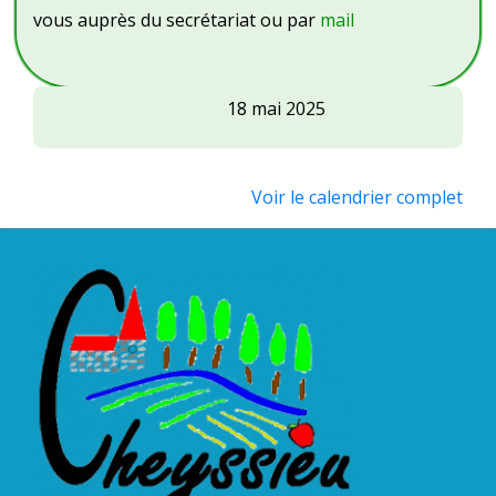
vous auprès du secrétariat ou par
mail
AKOF
18 mai 2025
TOGO
:
marché
Voir le calendrier complet
artisanal