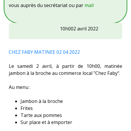
vous auprès du secrétariat ou par
mail
Chez
10h00
2 avril 2022
Faby
:
matinée
CHEZ FABY MATINEE 02 04 2022
jambon
à
Le samedi 2 avril, à partir de 10h00, matinée
la
jambon à la broche au commerce local "Chez Faby".
broche
Au menu :
Jambon à la broche
Frites
Tarte aux pommes
Sur place et à emporter