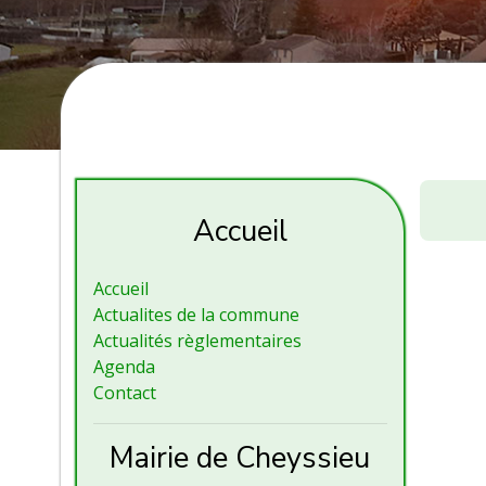
Sou
des
Accueil
écoles
:
Accueil
matinée
Actualites de la commune
Actualités règlementaires
Agenda
Contact
Mairie de Cheyssieu