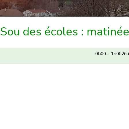
Sou des écoles : matiné
0h00
–
1h00
26