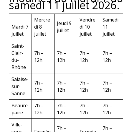
samedi 11 juillet 2026.
Mercre
Vendre
Samedi
Jeudi 9
Mardi 7
di 8
di 10
11
juillet
juillet
juillet
juillet
juillet
Saint-
Clair-
7h –
7h –
7h –
7h –
du-
12h
12h
12h
12h
Rhône
Salaise-
7h –
7h –
7h –
7h –
sur-
12h
12h
12h
12h
Sanne
Beaure
7h –
7h –
7h –
7h –
paire
12h
12h
12h
12h
Ville-
7h –
7h –
sous-
Fermée
Fermée