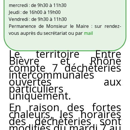
mercredi : de 9h30 à 11h30
Jeudi : de 16h00 à 19h00
Vendredi : de 9h30 à 11h30
Permanence de Monsieur le Maire : sur rendez-
vous auprès du secrétariat ou par
mail
Le territoire Entre
Bièvre et Rhône
compte 7 déchèteries
intercommunales
ouvertes aux
particuliers
uniquement.
En raison des fortes
chaleurs, les horaires
des déchèteries sont
modifiés du mardi 7 au