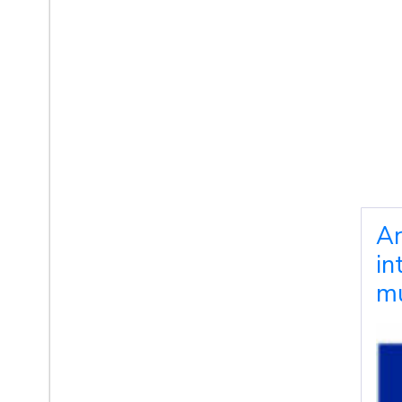
Ar
in
mu