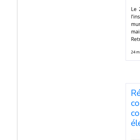
Le 
l’i
mun
ma
Ret
24 m
Ré
co
co
él