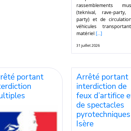
rassemblements mus
(teknival, rave-party, 
party) et de circulatio
véhicules transporta
matériel
[…]
31 juillet 2026
rêté portant
Arrêté portant
terdiction
interdiction de
ltiples
feux d’artifice e
de spectacles
pyrotechniques
Isère