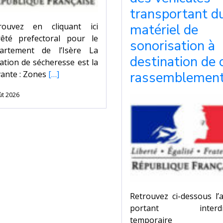
transportant d
matériel de
rouvez en cliquant ici
rrêté prefectoral pour le
sonorisation à
artement de l’Isère La
destination de 
uation de sécheresse est la
rassemblemen
vante : Zones
[…]
ût 2026
Retrouvez ci-dessous l’
portant interdic
temporaire