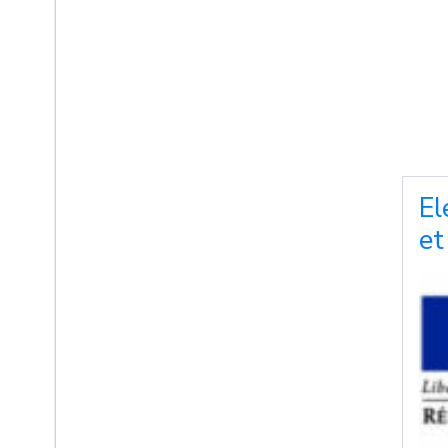
El
et