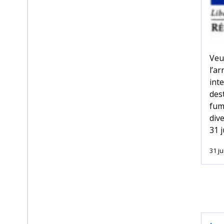
Veu
l’a
int
des
fum
div
31 j
31 ju