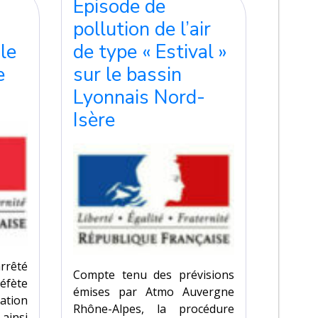
Episode de
pollution de l’air
le
de type « Estival »
e
sur le bassin
Lyonnais Nord-
Isère
arrêté
Compte tenu des prévisions
éfète
émises par Atmo Auvergne
uation
Rhône-Alpes, la procédure
 ainsi