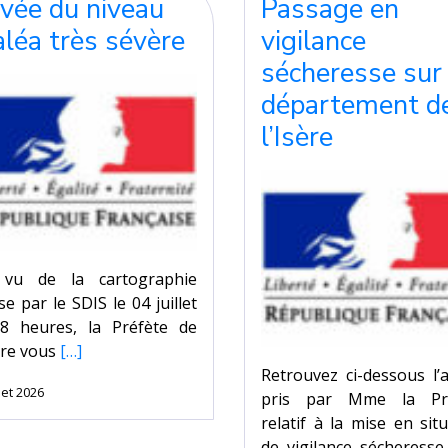
vée du niveau
Passage en
aléa très sévère
vigilance
sécheresse sur 
département d
l’Isère
vu de la cartographie
e par le SDIS le 04 juillet
8 heures, la Préfète de
sère vous
[…]
Retrouvez ci-dessous l’
llet 2026
pris par Mme la Pr
relatif à la mise en sit
de vigilance sécheresse