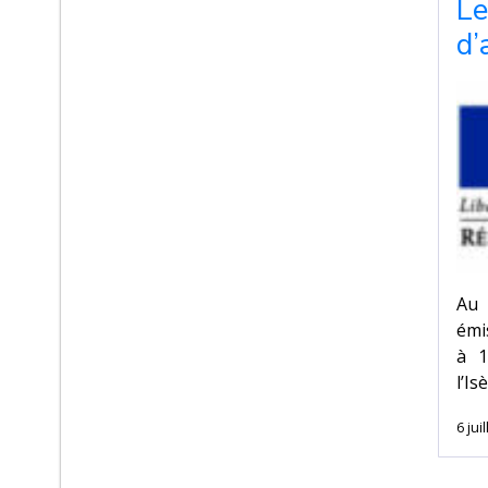
Le
d’
Au 
émis
à 1
l’I
6 jui