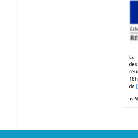
La 
des
réu
18h
de
[
19 fé