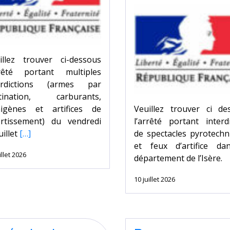
illez trouver ci-dessous
rrêté portant multiples
erdictions (armes par
tination, carburants,
igènes et artifices de
Veuillez trouver ci de
ertissement) du vendredi
l’arrêté portant interd
uillet
[…]
de spectacles pyrotechn
et feux d’artifice da
illet 2026
département de l’Isère.
10 juillet 2026