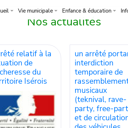
ueil
Vie municipale
Enfance & éducation
Inf
Nos actualités
rêté relatif à la
un arrêté porta
tuation de
interdiction
cheresse du
temporaire de
rritoire Isérois
rassemblemen
musicaux
(teknival, rave-
party, free-part
et de circulatio
des véhicules