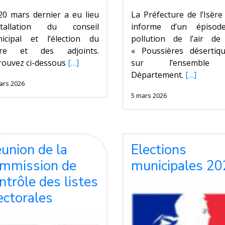
20 mars dernier a eu lieu
La Préfecture de l’Isèr
nstallation du conseil
informe d’un épiso
icipal et l’élection du
pollution de l’air de
ire et des adjoints.
« Poussières désertiq
rouvez ci-dessous
[…]
sur l’ensemble
Département.
[…]
ars 2026
5 mars 2026
union de la
Elections
mmission de
municipales 2
ntrôle des listes
ectorales