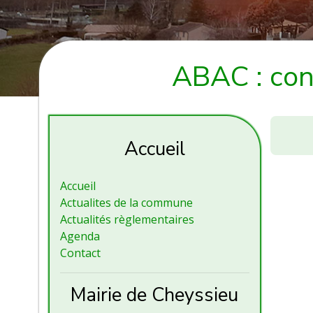
ABAC : con
ABAC
:
Accueil
concour
sociétai
Accueil
JC
Actualites de la commune
Bernard
Actualités règlementaires
à
Agenda
Assieu
Contact
Mairie de Cheyssieu