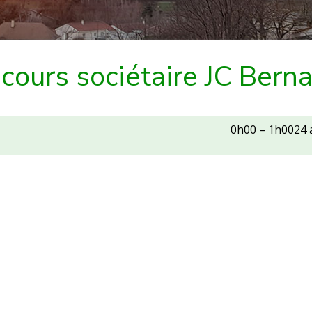
cours sociétaire JC Berna
0h00
–
1h00
24 
s
re