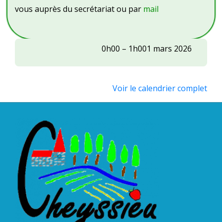
vous auprès du secrétariat ou par
mail
AS
0h00
–
1h00
1 mars 2026
Cheyssieu
:
matinée
Voir le calendrier complet