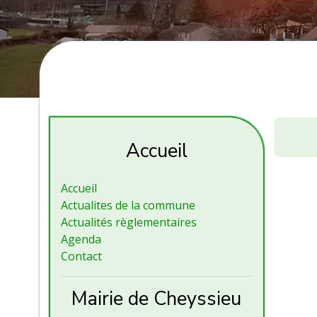
ASC
:
Accueil
goûter
de
Accueil
Noël
Actualites de la commune
Actualités règlementaires
Agenda
Contact
Mairie de Cheyssieu