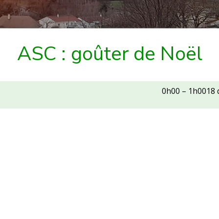
ASC : goûter de Noël
0h00
–
1h00
18 