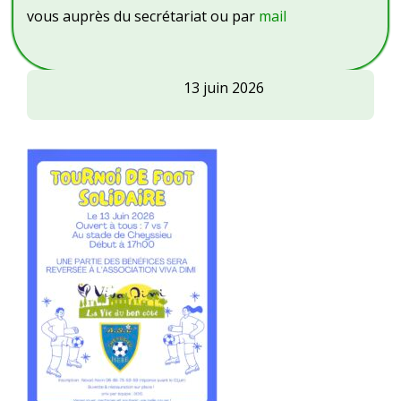
vous auprès du secrétariat ou par
mail
ASC
13 juin 2026
:
Tournoi
de
foot
solidaire