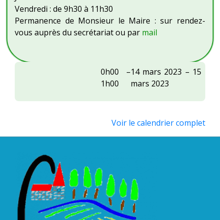
Vendredi : de 9h30 à 11h30
Permanence de Monsieur le Maire : sur rendez-
vous auprès du secrétariat ou par
mail
Centre
0h00
–
14 mars 2023
–
15
Social
1h00
mars 2023
OVIV
:
ludothèque
Voir le calendrier complet
à
la
salle
d'animation