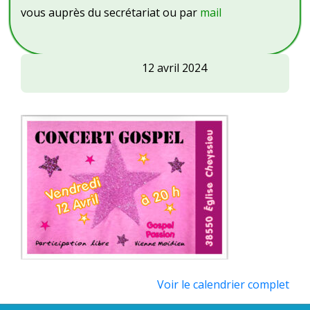
vous auprès du secrétariat ou par
mail
Concert
12 avril 2024
Gospel
à
l'église
de
Cheyssieu
Voir le calendrier complet