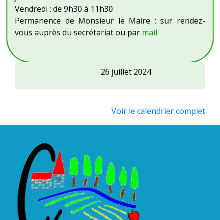
Vendredi : de 9h30 à 11h30
Permanence de Monsieur le Maire : sur rendez-
vous auprès du secrétariat ou par
mail
Inauguration
26 juillet 2024
du
bâtiment
multi
Voir le calendrier complet
accueil