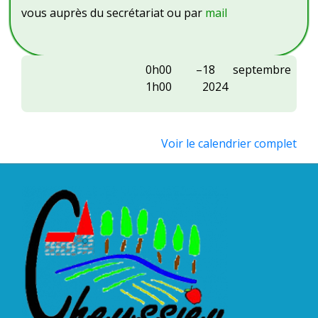
vous auprès du secrétariat ou par
mail
Sou
0h00
–
18 septembre
des
1h00
2024
écoles
:
assemblée
Voir le calendrier complet
générale