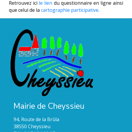
Retrouvez ici
le lien
du questionnaire en ligne ainsi
que celui de la
cartographie participative
.
Mairie de Cheyssieu
94, Route de la Brûla
38550 Cheyssieu