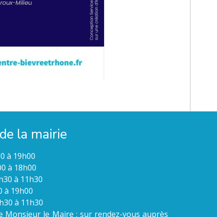
de la mairie
00 à 19h00
00 à 18h00
9h30 à 11h30
00 à 19h00
9h30 à 11h30
 Monsieur le Maire : sur rendez-vous auprès