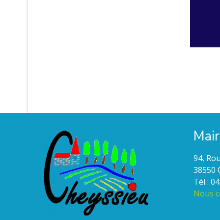
Mair
94, Rou
38550 
Tél : 0
Nous c