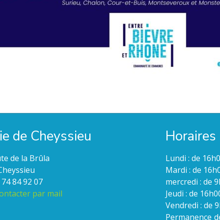
ie de Cheyssieu
Horaires 
te de la Brûla
Lundi : de 16h
Cheyssieu
Mardi : de 16h
4 74 84 92 07
mercredi : de 
ontacter par mail
Jeudi : de 16h
Vendredi : de 
Permanence de