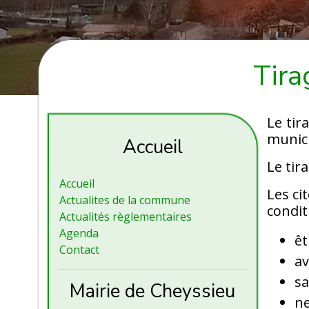
Tira
Le tir
munici
Accueil
Le tir
Accueil
Les ci
Actualites de la commune
condit
Actualités règlementaires
Agenda
êt
Contact
av
sa
Mairie de Cheyssieu
ne